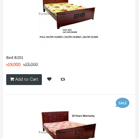
Bed B201
৳19,000
৳23,000
Add to Cart
SALE