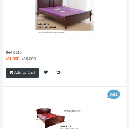
Bed B215
৳21,000
৳26,000
Add to Cart
SALE