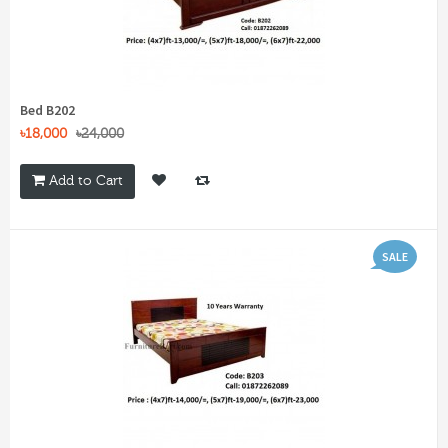
Bed B202
৳18,000
৳24,000
Add to Cart
SALE