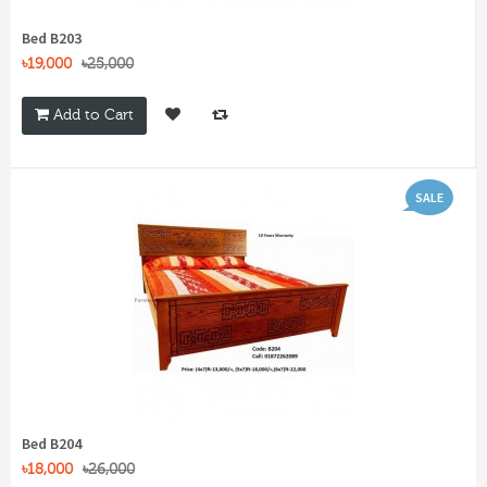
Bed B203
৳19,000
৳25,000
Add to Cart
SALE
Bed B204
৳18,000
৳26,000