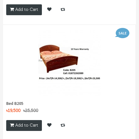
Add to Cart
SALE
Bed B205
৳19,500
৳25,500
Add to Cart