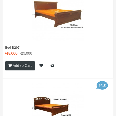
Bed B207
৳18,000
৳25,000
Add to Cart
SALE