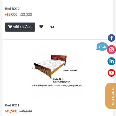
Bed B210
৳18,000
৳23,000
Add to Cart
SALE
GET QUOTE
Bed B211
৳19,500
৳25,500