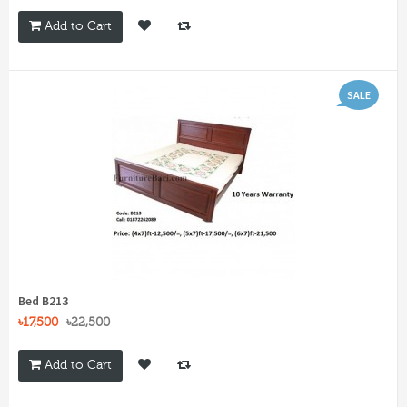
Add to Cart
SALE
Bed B213
৳17,500
৳22,500
Add to Cart