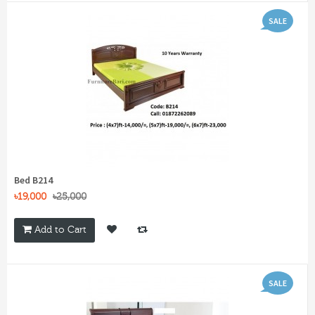
SALE
Bed B214
৳19,000
৳25,000
Add to Cart
SALE