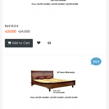
Bed B216
৳19,000
৳24,000
Add to Cart
SALE