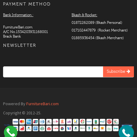
PAYMENT METHOD
Bank Information :
Bkash & Rocket:
01872262089 (Bkash Personal)
FurnitureBari.com
017102447879 (Rocket Merchant)
A/C No.1534203931168001
Brack Bank
01885936454 (Bkash Merchant)
NEWSLETTER
Subscribe
Powered By
FurnitureBari.com
Copyright © 2012-25.