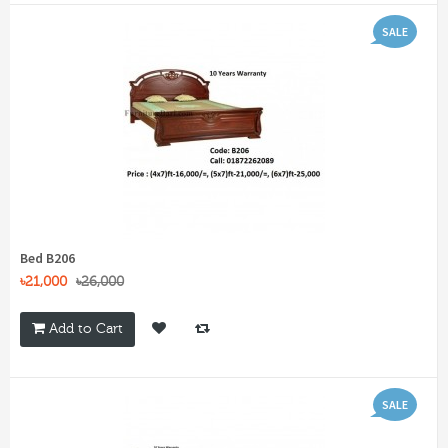
SALE
Bed B206
৳21,000
৳26,000
Add to Cart
SALE