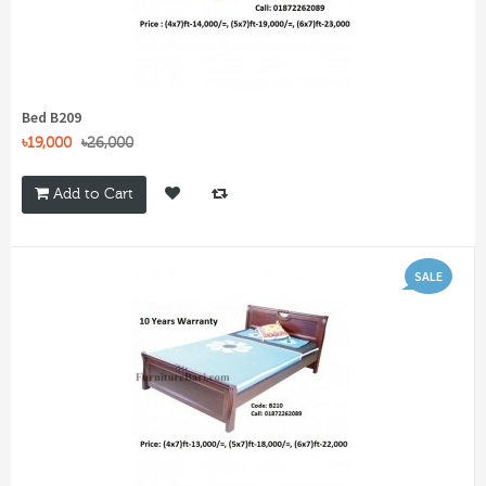
Bed B209
৳19,000
৳26,000
Add to Cart
SALE