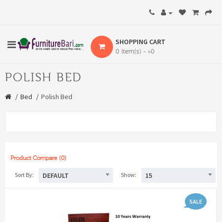
SHOPPING CART
0 item(s) - ৳0
POLISH BED
Bed
Polish Bed
Product Compare (0)
DEFAULT
15
Sort By:
Show:
SALE