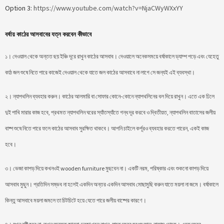
Option 3:
https://www.youtube.com/watch?v=NjaCWyWXxYY
বর্ষায় কাঠের আসবাবের যত্ন করবেন কীভাবে
১। দেওয়াল থেকে অন্তত ছয় ইঞ্চি দূরে রাখুন কাঠের আসবাব। দেওয়ালে অনেকসময়ে বর্ষাকালে ড্যাম্প পড়ে এবং যেহেতু
কাঠ জল শুষে নিতে পারে কাজেই দেওয়াল থেকে যাতে জল কাঠের আসবাবে না লাগে সে জন্যই এই ব্যবস্থা।
২। ন্যাপথলিন ব্যবহার করুন। কাঠের আলমারি বা সোফার কোনে-কোনে ন্যাপথলিনের বল দিয়ে রাখুন। এতে এক ঢিলে
দুই পাখি মারার কাজ হবে, প্রথমত ন্যাপথলিন ঘরের স্যাঁতস্যাঁতে গন্ধ দূর করবে ও দ্বিতীয়ত, ন্যাপথলিন বাতাসের জলীয়
বাষ্প শুষে নিতে পারে ফলে কাঠের আসবাব সুরক্ষিত থাকবে। আপনি চাইলে কর্পূরও ব্যবহার করতে পারেন, একই কাজ
হবে।
৩। ভেজা কাপড় দিয়ে কখনওই wooden furniture মুছবেন না। একটি নরম, পরিষ্কার এবং শুকনো কাপড় দিয়ে
আসবাব মুছুন। প্রতিদিন সম্ভব না হলেই একদিন অন্তর একদিন আসবাব মোছামুছি করুন যাতে ময়লা না জমে। বর্ষাকালে
কিন্তু আসবাবে ময়লা জমলে তা চিটচিটে হয়ে যেতে পারে জলীয় বাষ্পের কারণে।