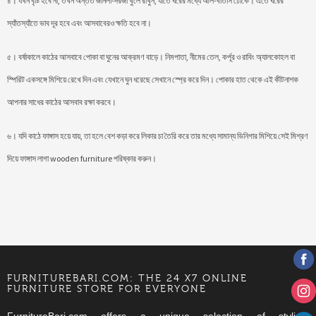
৪। যখন বৃষ্টি হবে না, তখন অন্তত জানলা-দরজা খুলে রাখুন, যাতে ঘরের মধ্যে আল-বাতাস ঢোকে। এতে ঘরের
স্যাঁতস্যাঁতে ভাব দূর হবে এবং আসবাবেরও ক্ষতি হবে না।
৫। বর্ষাকালে কাঠের আসবাবে পোকা বা ঘুনের আক্রমণ বাড়ে। নিমপাতা, নীমের তেল, কর্পূর ও রাবিং অ্যালকোহল বা
স্পিরিট একসঙ্গে মিশিয়ে রেখে দিন এবং যেখানে ঘুন ধরেছে সেখানে স্প্রে করে দিন। পোকার হাত থেকে এই কীটনাশক
আপনার সাধের কাঠের আসবাব রক্ষা করবে।
৬। যদি কাঠে ফাঙ্গাস হয়ে যায়, তা হলে বেশ কড়া করে লিকার চা তৈরি করে তার মধ্যে সামান্য ভিনিগার মিশিয়ে সেই মিশ্রণ
দিয়ে ফাঙ্গাস লাগা wooden furniture পরিষ্কার করুন।
FURNITUREBARI.COM: THE 24 X7 ONLINE
FURNITURE STORE FOR EVERYONE