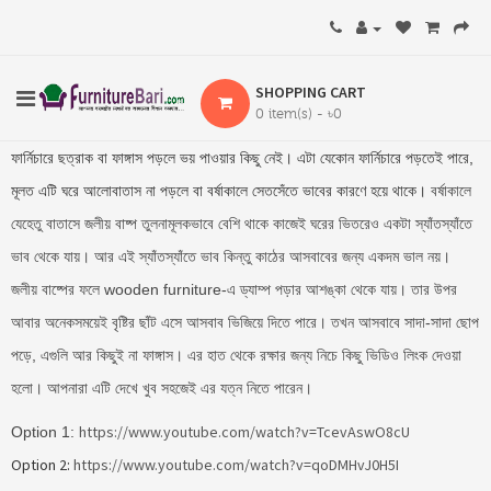
SHOPPING CART
0 item(s) - ৳0
ফার্নিচারে ছত্রাক বা ফাঙ্গাস পড়লে ভয় পাওয়ার কিছু নেই। এটা যেকোন ফার্নিচারে পড়তেই পারে,
মূলত এটি ঘরে আলোবাতাস না পড়লে বা বর্ষাকালে সেতসেঁতে ভাবের কারণে হয়ে থাকে।
বর্ষাকালে
যেহেতু বাতাসে জলীয় বাষ্প তুলনামূলকভাবে বেশি থাকে কাজেই ঘরের ভিতরেও একটা স্যাঁতস্যাঁতে
ভাব থেকে যায়। আর এই স্যাঁতস্যাঁতে ভাব কিন্তু কাঠের আসবাবের জন্য একদম ভাল নয়।
জলীয় বাষ্পের ফলে wooden furniture-এ ড্যাম্প পড়ার আশঙ্কা থেকে যায়। তার উপর
আবার অনেকসময়েই বৃষ্টির ছাঁট এসে আসবাব ভিজিয়ে দিতে পারে। তখন আসবাবে সাদা-সাদা ছোপ
পড়ে, এগুলি আর কিছুই না ফাঙ্গাস।
এর হাত থেকে রক্ষার জন্য নিচে কিছু ভিডিও লিংক দেওয়া
হলো। আপনারা এটি দেখে খুব সহজেই এর যত্ন নিতে পারেন।
https://www.youtube.com/watch?v=TcevAswO8cU
Option 1:
Option 2:
https://www.youtube.com/watch?v=qoDMHvJ0H5I