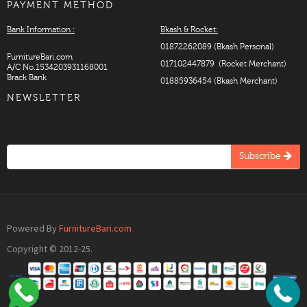
PAYMENT METHOD
Bank Information :
Bkash & Rocket:
01872262089 (Bkash Personal)
FurnitureBari.com
017102447879 (Rocket Merchant)
A/C No.1534203931168001
Brack Bank
01885936454 (Bkash Merchant)
NEWSLETTER
Subscribe
Powered By
FurnitureBari.com
Copyright © 2012-25.