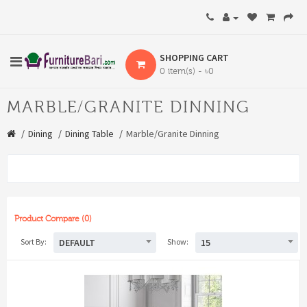
SHOPPING CART
0 item(s) - ৳0
MARBLE/GRANITE DINNING
Dining
Dining Table
Marble/Granite Dinning
Product Compare (0)
DEFAULT
15
Sort By:
Show: