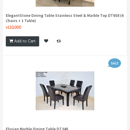
ElegantStone Dining Table Stainless Steel & Marble Top DT658 (6
Chairs + 1 Table)
৳110,000
Add to Cart
SALE
Elysian Marble Dining Table DT348