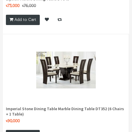
৳73,000
৳76,000
Add to Cart
Imperial Stone Dining Table Marble Dining Table DT352 (6 Chairs
+ 1 Table)
৳90,000