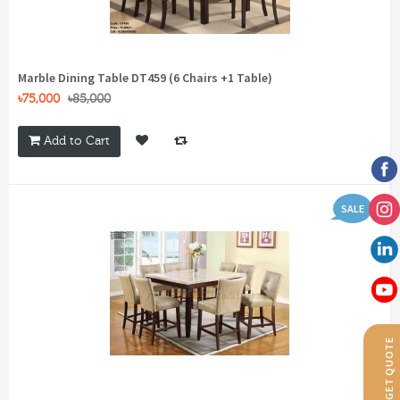
Marble Dining Table DT459 (6 Chairs +1 Table)
৳75,000
৳85,000
Add to Cart
SALE
GET QUOTE