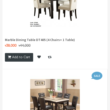
Marble Dining Table DT405 (4 Chairs+ 1 Table)
৳38,000
৳44,000
Add to Cart
SALE