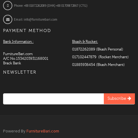
Phone: +88 01872262089 (DHK) +88 01709872867 (CTG)
Email: info@furniturebari.com
PAYMENT METHOD
Bank Information :
Bkash & Rocket:
01872262089 (Bkash Personal)
FurnitureBari.com
017102447879 (Rocket Merchant)
A/C No.1534203931168001
Brack Bank
01885936454 (Bkash Merchant)
NEWSLETTER
Subscribe
Powered By
FurnitureBari.com