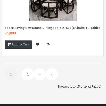
Space Saving New Round Dining Table DT681 (6 Chairs + 1 Table)
৳70,000
Add to Cart
1
2
>
>|
Showing 1 to 15 of 24 (2 Pages)