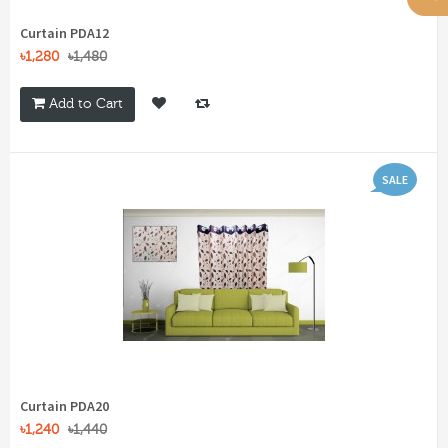
Curtain PDA12
৳1,280
৳1,480
Add to Cart
SALE
Curtain PDA20
৳1,240
৳1,440