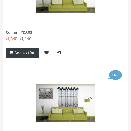
Curtain PDA03
৳1,240
৳1,440
Add to Cart
SALE