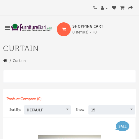
SHOPPING CART
0 item(s) - ৳0
CURTAIN
Curtain
Product Compare (0)
DEFAULT
15
Sort By:
Show:
SALE