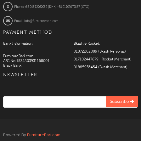
Phone: +88 01872262089 (DHK) +88 01709872867 (CTG)
Email: info@furniturebari.com
PAYMENT METHOD
Bank Information :
Bkash & Rocket:
01872262089 (Bkash Personal)
FurnitureBari.com
017102447879 (Rocket Merchant)
A/C No.1534203931168001
Brack Bank
01885936454 (Bkash Merchant)
NEWSLETTER
Subscribe
Powered By
FurnitureBari.com