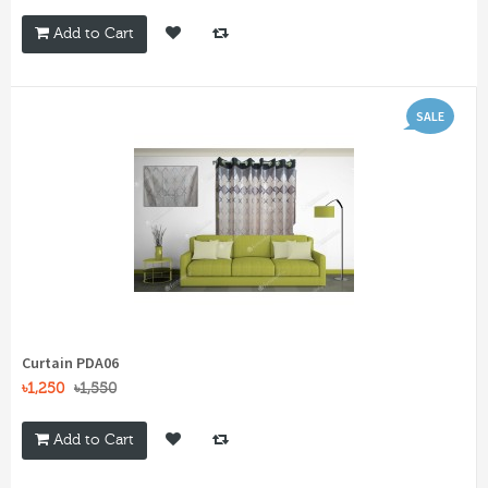
Add to Cart
SALE
Curtain PDA06
৳1,250
৳1,550
Add to Cart