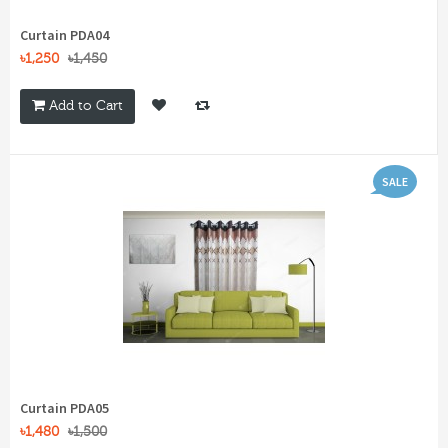
Curtain PDA04
৳1,250
৳1,450
Add to Cart
SALE
Curtain PDA05
৳1,480
৳1,500