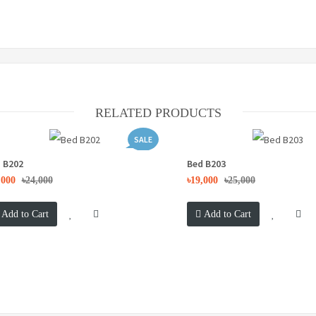
RELATED PRODUCTS
SALE
 B202
Bed B203
,000
৳24,000
৳19,000
৳25,000
Add to Cart
Add to Cart