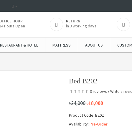
OFFICE HOUR
RETURN
24 Hours Open
in 3 working days
RESTAURANT & HOTEL
MATTRESS
ABOUT US
CUSTOM
Bed B202
0 reviews
/
Write a revi
৳24,000
৳18,000
Product Code: B202
Availability:
Pre-Order