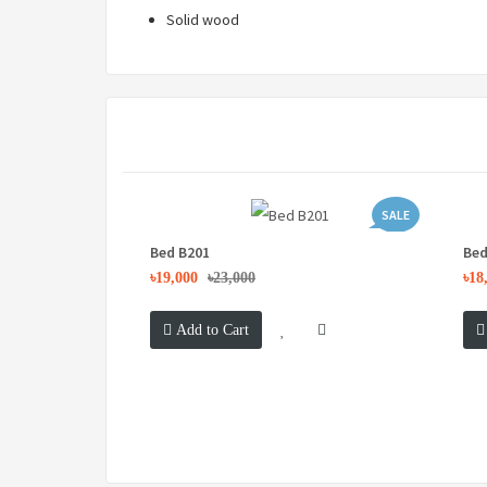
Solid wood
SALE
Bed B201
Bed
৳19,000
৳23,000
৳18
Add to Cart