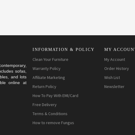
INFORMATION & POLICY
MY ACCOUN
Clean Your Furniture
My Account
 contemporary,
Warranty Policy
Order History
ncludes sofas,
bles, and lots
Affiliate Marketing
Wish List
ble online at
Return Policy
Newsletter
How To Pay With EMI/Card
Free Delivery
для
ино, где
альные
zanıyor ve
ля
Terms & Conditions
ожность
без лишних
ия от игры.
kullanıcı
ьствия от
How to remove Fungus
ахватывающим
урниры и
Slot
и бонусных
егических