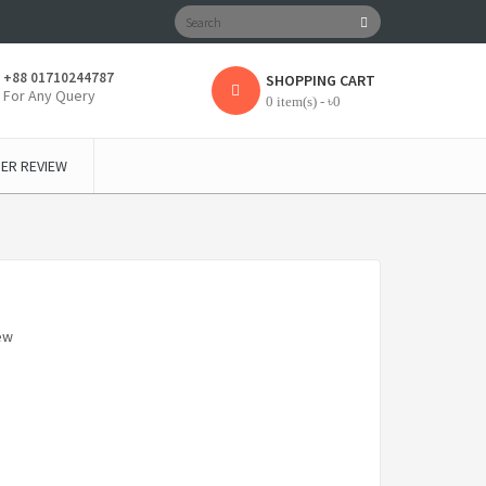
+88 01710244787
SHOPPING CART
For Any Query
0 item(s) - ৳0
ER REVIEW
ew