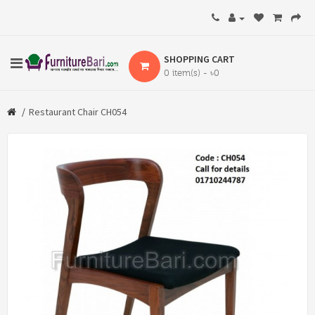
SHOPPING CART
0 item(s) - ৳0
Restaurant Chair CH054