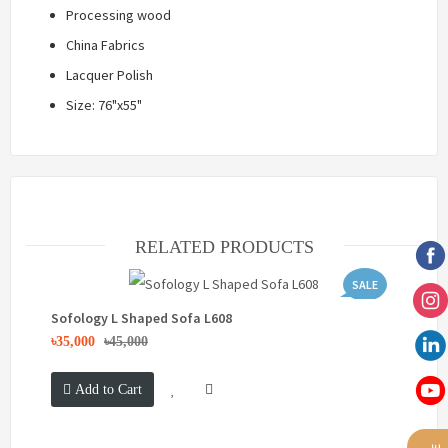
Processing wood
China Fabrics
Lacquer Polish
Size: 76"x55"
RELATED PRODUCTS
SALE
Sofology L Shaped Sofa L608
৳35,000
৳45,000
Add to Cart