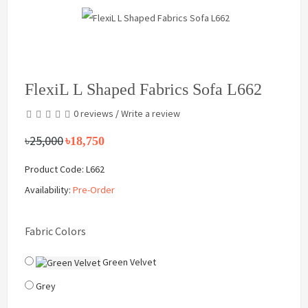
FlexiL L Shaped Fabrics Sofa L662
0 reviews
/
Write a review
৳25,000
৳18,750
Product Code: L662
Availability:
Pre-Order
Fabric Colors
Green Velvet
Grey