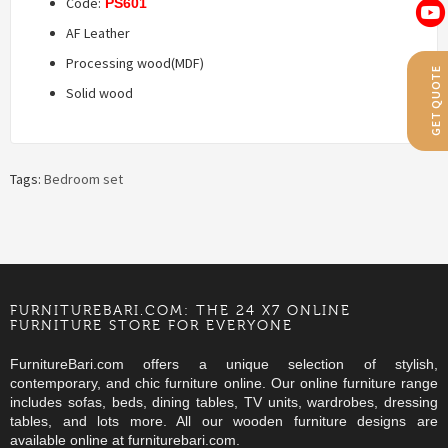
Code:
PS601
AF Leather
Processing wood(MDF)
GET QUOTE
Solid wood
Tags:
Bedroom set
FURNITUREBARI.COM: THE 24 X7 ONLINE
FURNITURE STORE FOR EVERYONE
FurnitureBari.com offers a unique selection of stylish,
contemporary, and chic furniture online. Our online furniture range
includes sofas, beds, dining tables, TV units, wardrobes, dressing
tables, and lots more. All our wooden furniture designs are
available online at furniturebari.com.