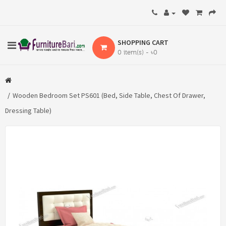
SHOPPING CART
0 item(s) - ৳0
Wooden Bedroom Set PS601 (Bed, Side Table, Chest Of Drawer,
Dressing Table)