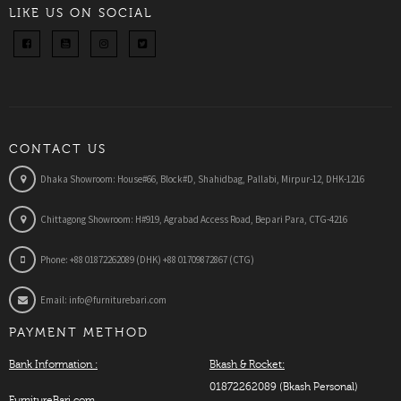
LIKE US ON SOCIAL
CONTACT US
Dhaka Showroom: House#66, Block#D, Shahidbag, Pallabi, Mirpur-12, DHK-1216
Chittagong Showroom: H#919, Agrabad Access Road, Bepari Para, CTG-4216
Phone: +88 01872262089 (DHK) +88 01709872867 (CTG)
Email: info@furniturebari.com
PAYMENT METHOD
Bank Information :
Bkash & Rocket:
01872262089 (Bkash Personal)
FurnitureBari.com