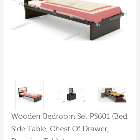
Wooden Bedroom Set PS601 (Bed,
Side Table, Chest Of Drawer,