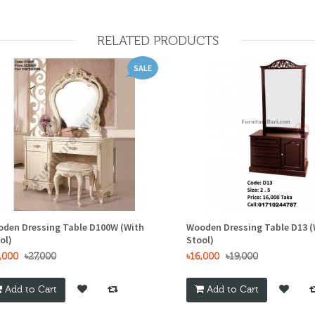
RELATED PRODUCTS
SALE
den Dressing Table D100W (With
Wooden Dressing Table D13 
ol)
Stool)
,000
৳27,000
৳16,000
৳19,000
Add to Cart
Add to Cart