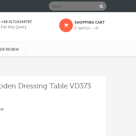
+88 01710244787
SHOPPING CART
For Any Query
0 item(s) - ৳0
ER REVIEW
ooden Dressing Table VD373
ew