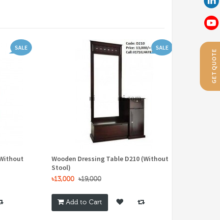
SALE
SALE
GET QUOTE
(Without
Wooden Dressing Table D210 (Without
Lighting
Stool)
VD377 (W
৳13,000
৳19,000
৳20,000
Add to Cart
Add 