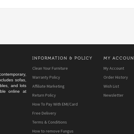
INFORMATION & POLICY
MY ACCOU
Clean Your Furniture
My Account
 contemporary,
Warranty Policy
Order History
ncludes sofas,
bles, and lots
Affiliate Marketing
Wish List
ble online at
Return Policy
Newsletter
How To Pay With EMI/Card
Free Delivery
для
ино, где
альные
zanıyor ve
ля
Terms & Conditions
ожность
без лишних
ия от игры.
kullanıcı
ьствия от
How to remove Fungus