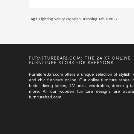
Tags:
Lighting Vanity Wooden Dressing Table VD373
FURNITUREBARI.COM: THE 24 X7 ONLINE
FURNITURE STORE FOR EVERYONE
FurnitureBari.com offers a unique selection of stylish,
and chic furniture online. Our online furniture range i
beds, dining tables, TV units, wardrobes, dressing ta
more. All our wooden furniture designs are availa
furniturebari.com.
Онлайн-казино давно стало популярным развлечением 
Любители азартных игр все чаще выбирают онлайн-каз
Современные онлайн-казино предлагают игрокам уник
Online casino oyunları, dünya genelinde hızla popülerlik ka
Онлайн-игры предоставляют огромные возможности д
миллионов людей, которые ищут яркие эмоции и возм
можно наслаждаться разнообразными развлечениями 
возможности для развлечений и получения удовольств
oyunculara heyecan verici deneyimler sunuyor. Platformlar, 
развлечений, обучения стратегии и получения удовол