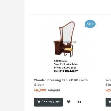
SALE
Wooden Dressing Table D201 (With
Woo
Stool)
Sto
৳16,000
৳18,500
৳25
Add to Cart