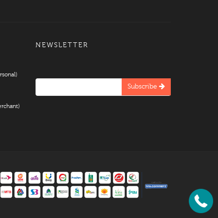
NEWSLETTER
rsonal)
Subscribe
rchant)