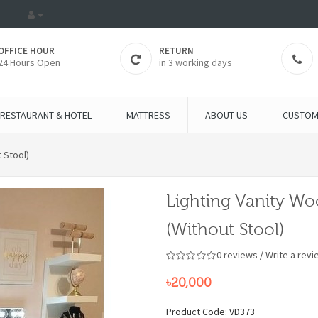
OFFICE HOUR
RETURN
24 Hours Open
in 3 working days
RESTAURANT & HOTEL
MATTRESS
ABOUT US
CUSTOM
 Stool)
Lighting Vanity W
(Without Stool)
0 reviews
/
Write a revi
৳20,000
Product Code: VD373