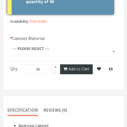
৳1,150
quantity of 40
Product Code: BC011
Availability:
Pre-Order
Cabinet Material
--- PLEASE SELECT ---
Qty
Add to Cart
SPECIFICATION
REVIEWS (0)
Bedroom Cabinet