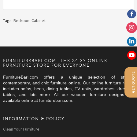
Tags:
Bedroom Cabinet
FURNITUREBARI.COM: THE 24 X7 ONLINE
FURNITURE STORE FOR EVERYONE
GET QUOTE
FurnitureBari.com offers a unique selection of stylish,
contemporary, and chic furniture online. Our online furniture range
includes sofas, beds, dining tables, TV units, wardrobes, dressing
tables, and lots more. All our wooden furniture designs are
available online at furniturebari.com.
INFORMATION & POLICY
Онлайн-казино давно стало популярным развлечением для
Любители азартных игр все чаще выбирают онлайн-казино, где
Современные онлайн-казино предлагают игрокам уникальные
Online casino oyunları, dünya genelinde hızla popülerlik kazanıyor ve
Онлайн-игры предоставляют огромные возможности для
миллионов людей, которые ищут яркие эмоции и возможность
Clean Your Furniture
можно наслаждаться разнообразными развлечениями без лишних
возможности для развлечений и получения удовольствия от игры.
oyunculara heyecan verici deneyimler sunuyor. Platformlar, kullanıcı
развлечений, обучения стратегии и получения удовольствия от